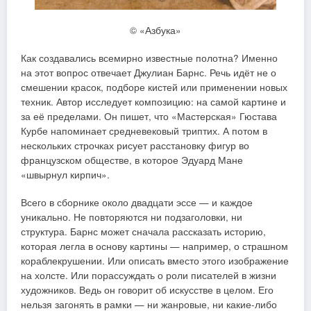
© «Азбука»
Как создавались всемирно известные полотна? Именно
на этот вопрос отвечает Джулиан Барнс. Речь идёт не о
смешении красок, подборе кистей или применении новых
техник. Автор исследует композицию: на самой картине и
за её пределами. Он пишет, что «Мастерская» Гюстава
Курбе напоминает средневековый триптих. А потом в
нескольких строчках рисует расстановку фигур во
французском обществе, в которое Эдуард Мане
«швырнул кирпич».
Всего в сборнике около двадцати эссе — и каждое
уникально. Не повторяются ни подзаголовки, ни
структура. Барнс может сначала рассказать историю,
которая легла в основу картины — например, о страшном
кораблекрушении. Или описать вместо этого изображение
на холсте. Или порассуждать о роли писателей в жизни
художников. Ведь он говорит об искусстве в целом. Его
нельзя загонять в рамки — ни жанровые, ни какие-либо