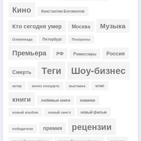
Кино
Константин Богомолов
Музыка
Кто сегодня умер
Москва
Петербург
Олимпиада
Похороны
Премьера
Россия
РФ
Режиссеры
Теги
Шоу-бизнес
Смерть
клип
актер
анонс концерта
выставка
книги
любимые книги
новинки
новый фильм
новый альбом
новый сингл
рецензии
премия
победители