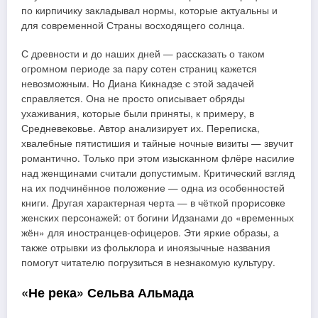
по кирпичику закладывал нормы, которые актуальны и
для современной Страны восходящего солнца.
С древности и до наших дней — рассказать о таком
огромном периоде за пару сотен страниц кажется
невозможным. Но Диана Кикнадзе с этой задачей
справляется. Она не просто описывает обряды
ухаживания, которые были приняты, к примеру, в
Средневековье. Автор анализирует их. Переписка,
хвалебные пятистишия и тайные ночные визиты — звучит
романтично. Только при этом изысканном флёре насилие
над женщинами считали допустимым. Критический взгляд
на их подчинённое положение — одна из особенностей
книги. Другая характерная черта — в чёткой прорисовке
женских персонажей: от богини Идзанами до «временных
жён» для иностранцев-офицеров. Эти яркие образы, а
также отрывки из фольклора и иноязычные названия
помогут читателю погрузиться в незнакомую культуру.
«Не река» Сельва Альмада