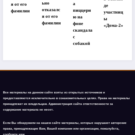
ьно
а
т с Эшли
де
отказалс
пиццери
Тисдейл
участниц
я от его
ю на
ы
фамилии
фоне
«Дома-2»
скандала
с
собакой
Все материалы на данном сайте взяты из открытых источников и
предоставляются исключительно в ознакомительных целях. Права на материалы
принадлежат их владельцам. Администрация сайта ответственности за
содержание материала не несет.
Если Вы обнаружили на нашем сайте материалы, которые нарушают авторские
права, принадлежащие Вам, Вашей компании или организации, пожалуйста,
сообщите нам.