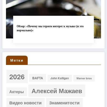
Обзор: «Почему мы теряем интерес к музыке (и это
нормально)»
Метки
2026
BAFTA
John Kalligan
Warner bros
Алексей Мажаев
Актеры
Видео новости
Знаменитости