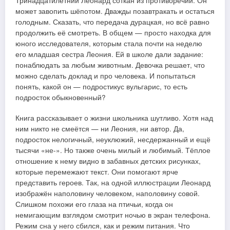
Тринадцатилетний Леонард соткан из противоречий. Он
может завопить шёпотом. Дважды позавтракать и остаться
голодным. Сказать, что передача дурацкая, но всё равно
продолжить её смотреть. В общем — просто находка для
юного исследователя, которым стала почти на неделю
его младшая сестра Леония. Ей в школе дали задание:
понаблюдать за любым животным. Девочка решает, что
можно сделать доклад и про человека. И попытаться
понять, какой он — подростикус вульгарис, то есть
подросток обыкновенный?
Книга рассказывает о жизни школьника шутливо. Хотя над
ним никто не смеётся — ни Леония, ни автор. Да,
подросток нелогичный, неуклюжий, несдержанный и ещё
тысячи «не-». Но также очень милый и любимый. Тёплое
отношение к нему видно в забавных детских рисунках,
которые перемежают текст. Они помогают ярче
представить героев. Так, на одной иллюстрации Леонард
изображён наполовину человеком, наполовину совой.
Слишком похожи его глаза на птичьи, когда он
немигающим взглядом смотрит ночью в экран телефона.
Режим сна у него сбился, как и режим питания. Что