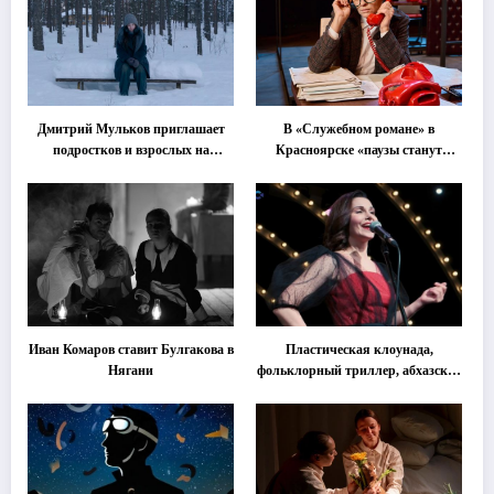
Дмитрий Мульков приглашает
В «Служебном романе» в
подростков и взрослых на
Красноярске «паузы станут
«спектакль-солостальгию»
важнее слов»
Иван Комаров ставит Булгакова в
Пластическая клоунада,
Нягани
фольклорный триллер, абхазская
классика … Что покажут на
втором этапе фестиваля
«Монокль»