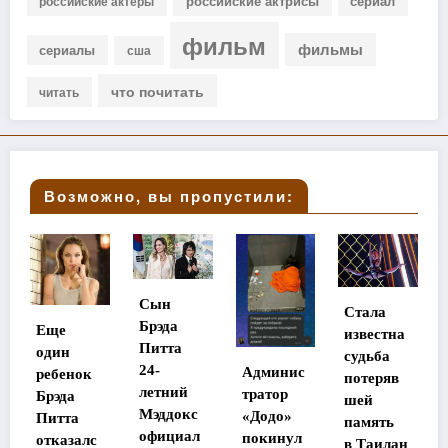
российские актрисы
сериал
российские актеры
фильм
фильмы
сериалы
сша
что почитать
читать
Возможно, вы пропустили:
Сын
Стала
Брэда
Хилари
известна
Питта
Дафф
судьба
24-
Админис
прокомм
потеряв
летний
тратор
ентирова
шей
Мэддокс
«Додо»
ла
память
официал
покинул
конфлик
в Таилан