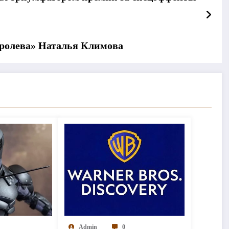
оролева» Наталья Климова
Admin
0