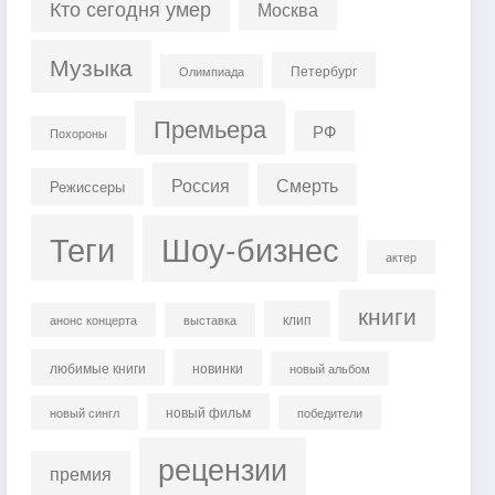
Кто сегодня умер
Москва
Музыка
Петербург
Олимпиада
Премьера
РФ
Похороны
Россия
Смерть
Режиссеры
Теги
Шоу-бизнес
актер
книги
клип
анонс концерта
выставка
любимые книги
новинки
новый альбом
новый фильм
новый сингл
победители
рецензии
премия