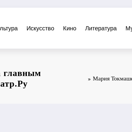
льтура
Искусство
Кино
Литература
М
а главным
Мария Токмаше
атр.Ру