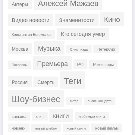
Алексей Мажаев
Актеры
Кино
Знаменитости
Видео новости
Кто сегодня умер
Константин Богомолов
Музыка
Москва
Петербург
Олимпиада
Премьера
РФ
Режиссеры
Похороны
Теги
Россия
Смерть
Шоу-бизнес
актер
анонс концерта
книги
клип
любимые книги
выставка
новинки
новый фильм
новый альбом
новый сингл