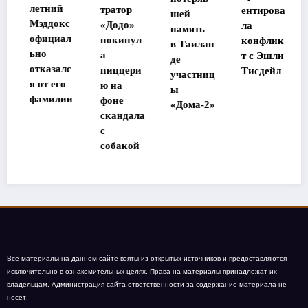
г
летний
тратор
ентирова
шей
р
Мэддокс
«Додо»
ла
память
«
официал
покинул
конфлик
в Таилан
е
ьно
а
т с Эшли
де
с
отказалс
пиццери
Тисдейл
участниц
я от его
ю на
ы
фамилии
фоне
«Дома-2»
скандала
с
собакой
Все материалы на данном сайте взяты из открытых источников и предоставляются
исключительно в ознакомительных целях. Права на материалы принадлежат их
владельцам. Администрация сайта ответственности за содержание материала не
несет.