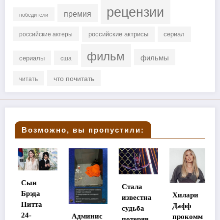
рецензии
премия
победители
российские актрисы
сериал
российские актеры
фильм
фильмы
сериалы
сша
что почитать
читать
Возможно, вы пропустили:
М
Сын
Стала
Д
Брэда
Хилари
известна
с
Питта
Дафф
судьба
г
24-
Админис
прокомм
потеряв