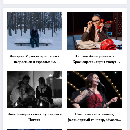
Дмитрий Мульков приглашает
В «Служебном романе» в
подростков и взрослых на
Красноярске «паузы станут
«спектакль-солостальгию»
важнее слов»
Иван Комаров ставит Булгакова в
Пластическая клоунада,
Нягани
фольклорный триллер, абхазская
классика … Что покажут на