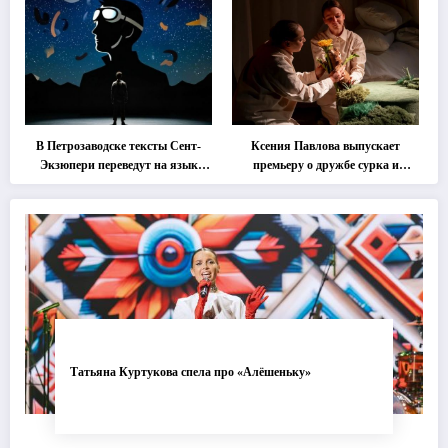
втором этапе фестиваля
«Монокль»
В Петрозаводске тексты Сент-
Ксения Павлова выпускает
Экзюпери переведут на язык
премьеру о дружбе сурка и
современной хореографии
одуванчика
Татьяна Куртукова спела про «Алёшеньку»