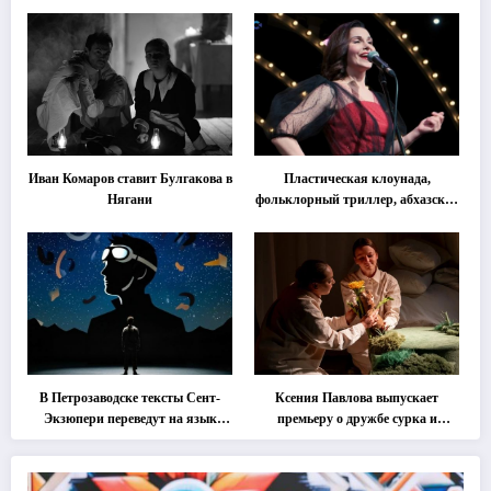
«спектакль-солостальгию»
важнее слов»
Иван Комаров ставит Булгакова в
Пластическая клоунада,
Нягани
фольклорный триллер, абхазская
классика … Что покажут на
втором этапе фестиваля
«Монокль»
В Петрозаводске тексты Сент-
Ксения Павлова выпускает
Экзюпери переведут на язык
премьеру о дружбе сурка и
современной хореографии
одуванчика