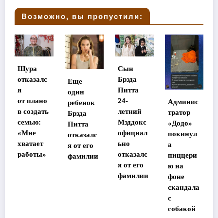
Возможно, вы пропустили:
Сын
Стала
с
Брэда
Еще
известна
Питта
один
судьба
о
24-
Админис
ребенок
потеряв
ть
летний
тратор
Брэда
шей
Мэддокс
«Додо»
Питта
память
официал
покинул
отказалс
в Таилан
ьно
а
я от его
де
»
отказалс
пиццери
фамилии
участниц
я от его
ю на
ы
фамилии
фоне
«Дома-2»
скандала
с
собакой