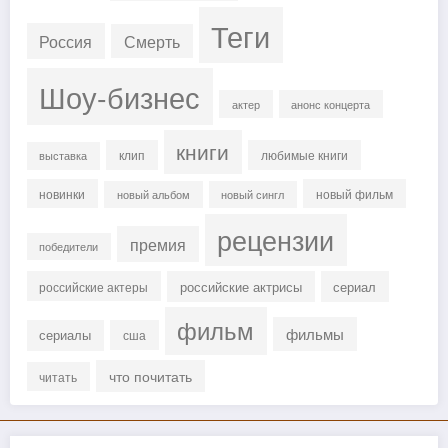
Теги
Россия
Смерть
Шоу-бизнес
актер
анонс концерта
книги
клип
любимые книги
выставка
новинки
новый фильм
новый альбом
новый сингл
рецензии
премия
победители
российские актрисы
сериал
российские актеры
фильм
фильмы
сериалы
сша
что почитать
читать