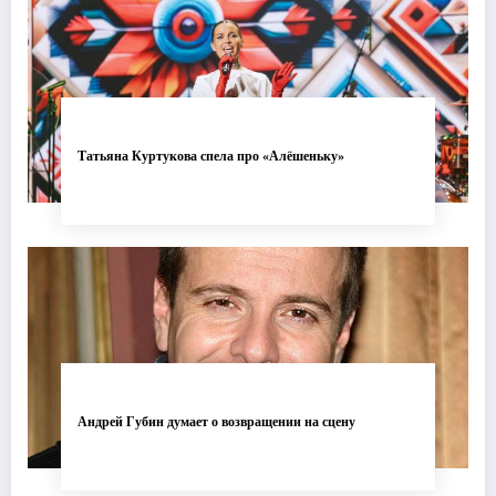
Татьяна Куртукова спела про «Алёшеньку»
Андрей Губин думает о возвращении на сцену