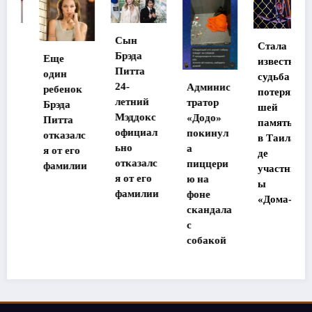
Сын
Стала
Брэда
Еще
известна
Питта
один
судьба
24-
Админис
ребенок
потеряв
летний
тратор
Брэда
шей
Мэддокс
«Додо»
Питта
память
официал
покинул
отказалс
в Таилан
ьно
а
я от его
де
отказалс
пиццери
фамилии
участниц
я от его
ю на
ы
фамилии
фоне
«Дома-2»
скандала
с
собакой