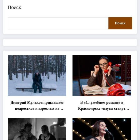
Поиск
Поиск
Дмитрий Мульков приглашает
В «Служебном романе» в
подростков и взрослых на
Красноярске «паузы станут
«спектакль-солостальгию»
важнее слов»