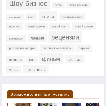
Шоу-бизнес
актер
анонс концерта
книги
клип
любимые книги
выставка
новинки
новый фильм
новый альбом
новый сингл
рецензии
премия
победители
российские актрисы
сериал
российские актеры
фильм
фильмы
сериалы
сша
что почитать
читать
Возможно, вы пропустили: