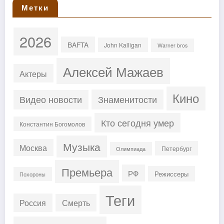
Метки
2026
BAFTA
John Kalligan
Warner bros
Алексей Мажаев
Актеры
Кино
Знаменитости
Видео новости
Кто сегодня умер
Константин Богомолов
Музыка
Москва
Петербург
Олимпиада
Премьера
РФ
Режиссеры
Похороны
Теги
Россия
Смерть