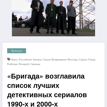
Культура
,
,
,
Кино
Российские Актеры
Сериал Возвращение Мухтара
Сериал Улицы
,
Разбитых Фонарей
Сериалы
«Бригада» возглавила
список лучших
детективных сериалов
1990-х и 2000-х