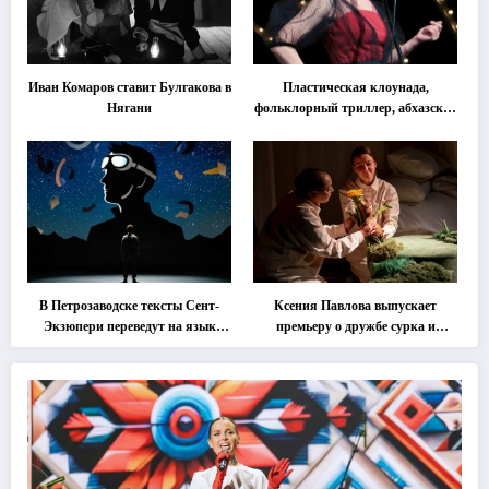
Иван Комаров ставит Булгакова в
Пластическая клоунада,
Нягани
фольклорный триллер, абхазская
классика … Что покажут на
втором этапе фестиваля
«Монокль»
В Петрозаводске тексты Сент-
Ксения Павлова выпускает
Экзюпери переведут на язык
премьеру о дружбе сурка и
современной хореографии
одуванчика