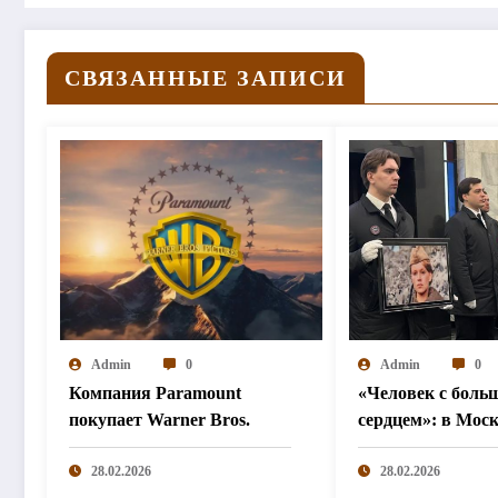
СВЯЗАННЫЕ ЗАПИСИ
Admin
0
Admin
0
Компания Paramount
«Человек с боль
покупает Warner Bros.
сердцем»: в Мос
простились с Ир
28.02.2026
Шевчук
28.02.2026