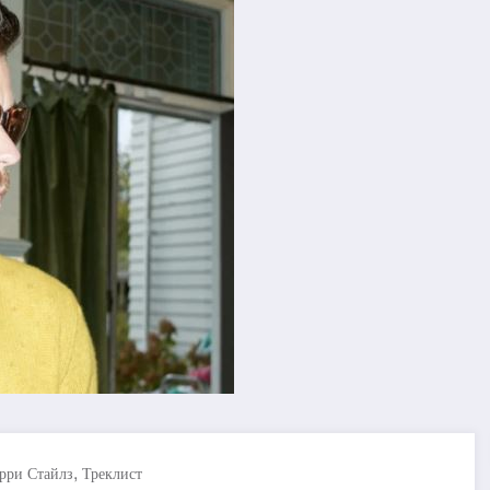
,
рри Стайлз
Треклист