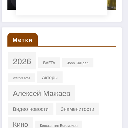
нормально)»
Метки
2026
BAFTA
John Kalligan
Актеры
Warner bros
Алексей Мажаев
Знаменитости
Видео новости
Кино
Константин Богомолов