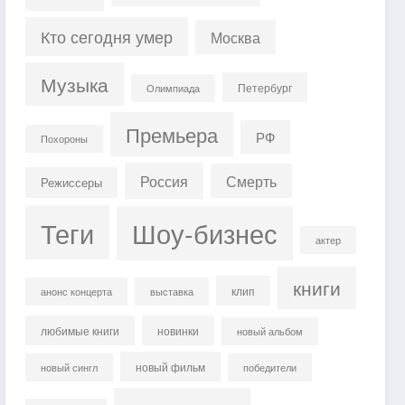
Кто сегодня умер
Москва
Музыка
Петербург
Олимпиада
Премьера
РФ
Похороны
Россия
Смерть
Режиссеры
Теги
Шоу-бизнес
актер
книги
клип
анонс концерта
выставка
любимые книги
новинки
новый альбом
новый фильм
новый сингл
победители