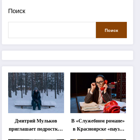
Поиск
Поиск
Дмитрий Мульков
В «Служебном романе»
приглашает подростков
в Красноярске «паузы
и взрослых на
станут важнее слов»