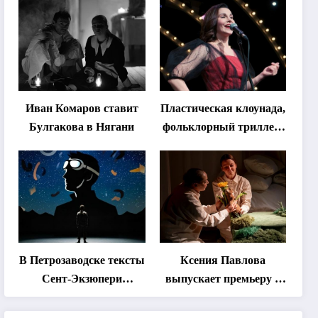
«спектакль-
солостальгию»
Иван Комаров ставит
Пластическая клоунада,
Булгакова в Нягани
фольклорный триллер,
абхазская классика …
Что покажут на втором
этапе фестиваля
«Монокль»
В Петрозаводске тексты
Ксения Павлова
Сент-Экзюпери
выпускает премьеру о
переведут на язык
дружбе сурка и
современной
одуванчика