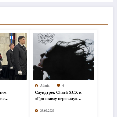
Admin
0
шим
Саундтрек Charli XCX к
кве
«Грозовому перевалу»
иной
занял первое место в чарте
Billboard
28.02.2026