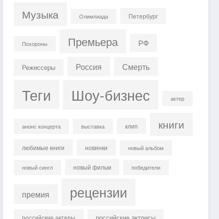
Музыка
Петербург
Олимпиада
Премьера
РФ
Похороны
Россия
Смерть
Режиссеры
Теги
Шоу-бизнес
актер
книги
клип
анонс концерта
выставка
любимые книги
новинки
новый альбом
новый фильм
новый сингл
победители
рецензии
премия
российские актрисы
российские актеры