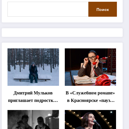
Поиск
Дмитрий Мульков
В «Служебном романе»
приглашает подростков
в Красноярске «паузы
и взрослых на
станут важнее слов»
«спектакль-
солостальгию»