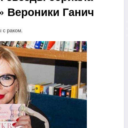
» Вероники Ганич
 с раком.