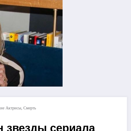
,
кие Актрисы
Смерть
н звезды сериала