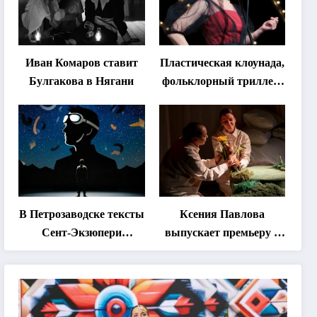
Иван Комаров ставит
Пластическая клоунада,
Булгакова в Нягани
фольклорный триллер,
абхазская классика …
Что покажут на втором
этапе фестиваля
«Монокль»
В Петрозаводске тексты
Ксения Павлова
Сент-Экзюпери
выпускает премьеру о
переведут на язык
дружбе сурка и
современной
одуванчика
хореографии