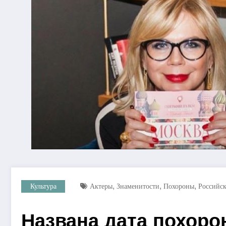
,
,
,
Культура
Актеры
Знаменитости
Похороны
Российс
Названа дата похоро