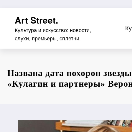
Перейти
Art Street.
к
содержимому
Ку
Культура и искусство: новости,
слухи, премьеры, сплетни.
Названа дата похорон звезды
«Кулагин и партнеры» Веро