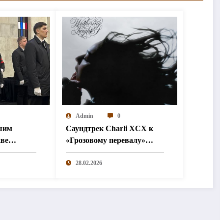
Admin
0
шим
Саундтрек Charli XCX к
кве
«Грозовому перевалу»
иной
занял первое место в чарте
Billboard
28.02.2026