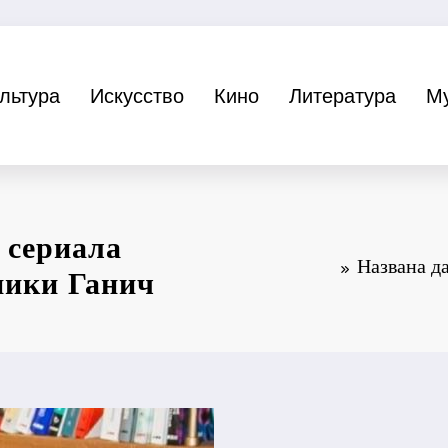
льтура
Искусство
Кино
Литература
М
 сериала
Названа д
ники Ганич