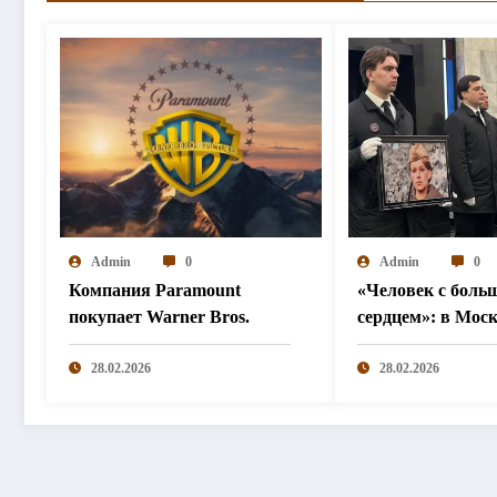
Admin
0
Admin
0
Компания Paramount
«Человек с боль
покупает Warner Bros.
сердцем»: в Мос
простились с Ир
28.02.2026
Шевчук
28.02.2026