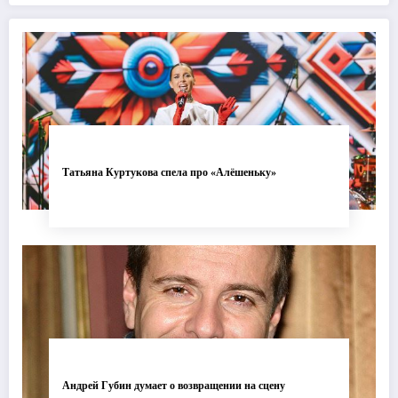
современной хореографии
одуванчика
Татьяна Куртукова спела про «Алёшеньку»
Андрей Губин думает о возвращении на сцену