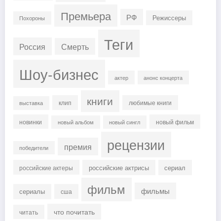
Премьера
РФ
Режиссеры
Похороны
Теги
Россия
Смерть
Шоу-бизнес
актер
анонс концерта
книги
клип
любимые книги
выставка
новинки
новый фильм
новый альбом
новый сингл
рецензии
премия
победители
российские актрисы
сериал
российские актеры
фильм
фильмы
сериалы
сша
что почитать
читать