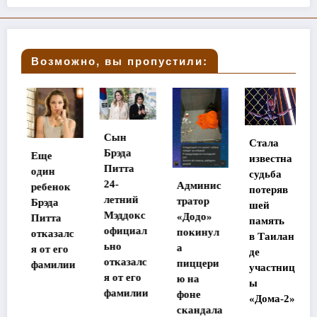
Возможно, вы пропустили:
Сын
Стала
Брэда
Еще
известна
Питта
один
судьба
24-
Админис
ребенок
потеряв
летний
тратор
Брэда
шей
Мэддокс
«Додо»
Питта
память
официал
покинул
отказалс
в Таилан
ьно
а
я от его
де
отказалс
пиццери
фамилии
участниц
я от его
ю на
ы
фамилии
фоне
«Дома-2»
скандала