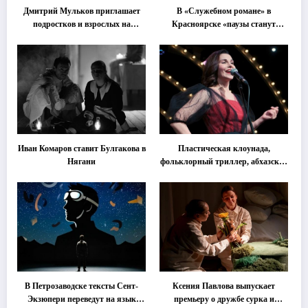
Дмитрий Мульков приглашает
В «Служебном романе» в
подростков и взрослых на
Красноярске «паузы станут
«спектакль-солостальгию»
важнее слов»
Иван Комаров ставит Булгакова в
Пластическая клоунада,
Нягани
фольклорный триллер, абхазская
классика … Что покажут на
втором этапе фестиваля
«Монокль»
В Петрозаводске тексты Сент-
Ксения Павлова выпускает
Экзюпери переведут на язык
премьеру о дружбе сурка и