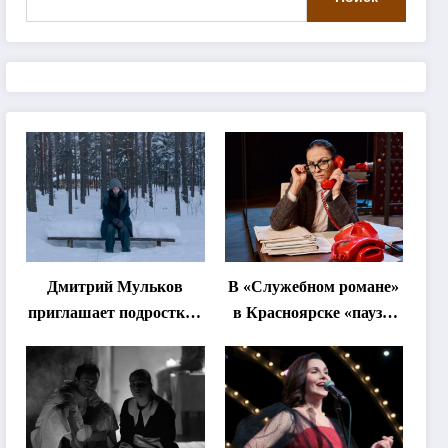
Дмитрий Мульков
В «Служебном романе»
приглашает подростков
в Красноярске «паузы
и взрослых на
станут важнее слов»
«спектакль-
солостальгию»