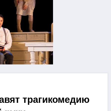
авят трагикомедию