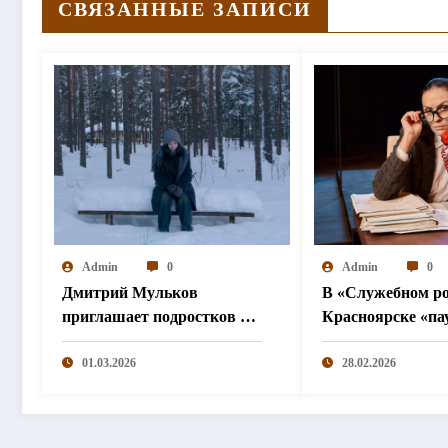
СВЯЗАННЫЕ ЗАПИСИ
Admin
0
Admin
0
Дмитрий Мульков
В «Служебном ро
приглашает подростков и
Красноярске «па
взрослых на «спектакль-
станут важнее сл
солостальгию»
01.03.2026
28.02.2026