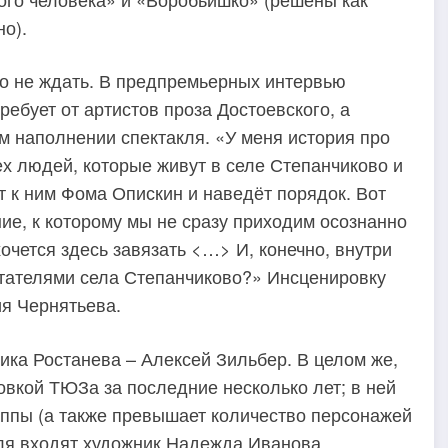
но).
о не ждать. В предпремьерных интервью
ебует от артистов проза Достоевского, а
м наполнении спектакля. «У меня история про
ех людей, которые живут в селе Степанчиково и
т к ним Фома Опискин и наведёт порядок. Вот
ние, к которому мы не сразу приходим осознанно
очется здесь завязать <…> И, конечно, внутри
итателями села Степанчиково?» Инсценировку
ия Чернятьева.
ика Ростанева – Алексей Зильбер. В целом же,
вкой ТЮЗа за последние несколько лет; в ней
руппы (а также превышает количество персонажей
кля входят художник Надежда Иванова,