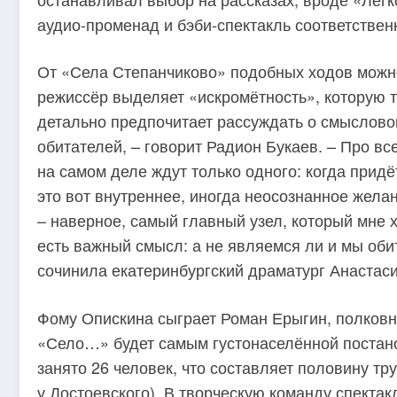
аудио-променад и бэби-спектакль соответствен
От «Села Степанчиково» подобных ходов можн
режиссёр выделяет «искромётность», которую тр
детально предпочитает рассуждать о смыслово
обитателей, – говорит Радион Букаев. – Про вс
на самом деле ждут только одного: когда придё
это вот внутреннее, иногда неосознанное жела
– наверное, самый главный узел, который мне х
есть важный смысл: а не являемся ли и мы об
сочинила екатеринбургский драматург Анастас
Фому Опискина сыграет Роман Ерыгин, полковн
«Село…» будет самым густонаселённой постано
занято 26 человек, что составляет половину т
у Достоевского). В творческую команду спекта