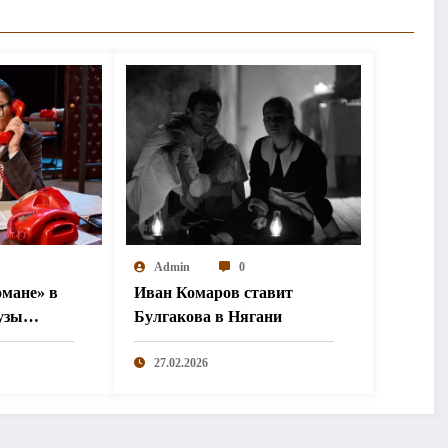
Admin
0
мане» в
Иван Комаров ставит
узы
Булгакова в Нягани
ов»
27.02.2026