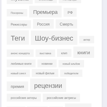
Премьера
РФ
Похороны
Россия
Смерть
Режиссеры
Теги
Шоу-бизнес
актер
книги
клип
анонс концерта
выставка
любимые книги
новинки
новый альбом
новый фильм
новый сингл
победители
рецензии
премия
российские актрисы
российские актеры