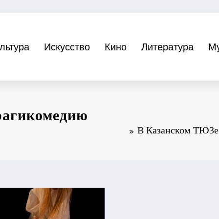
льтура
Искусство
Кино
Литература
М
рагикомедию
В Казанском ТЮЗе 