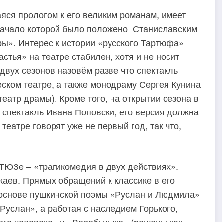
аяся прологом к его великим романам, имеет
начало которой было положено Станиславским
ры». Интерес к истории «русского Тартюфа»
стья» на театре стабилен, хотя и не носит
двух сезонов назовём разве что спектакль
ском театре, а также монодраму Сергея Кунина
театр драмы). Кроме того, на открытии сезона в
спектакль Ивана Поповски; его версия должна
театре говорят уже не первый год, так что,
ТЮЗе – «трагикомедия в двух действиях».
каев. Прямых обращений к классике в его
 основе пушкинской поэмы «Руслан и Людмила»
Руслан», а работая с наследием Горького,
ого человека» и «Воробьишко» (решены как