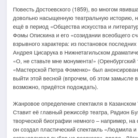
Повесть Достоевского (1859), во многом явивш
довольно насыщенную театральную историю, 
ещё в период «Общества искусства и литерату
Фомы Опискина и его «созидании всеобщего сча
взрывного характера: из постановок последних 
Андрея Цисарука в Нижнетагильском драматиче
«О, не ставьте мне монумента!» (Оренбургский 
«Мастерской Петра Фоменко» был анонсирован 
выйти этой весной (впрочем, об этом замысле в 
возможно, придётся подождать).
Жанровое определение спектакля в Казанском 
Ставит её главный режиссёр театра, Радион Бу
творческой биографии немного – например, на
он создал пластический спектакль «Людмила и 
останавливал выбор на рассказах, вроде «Лёгк