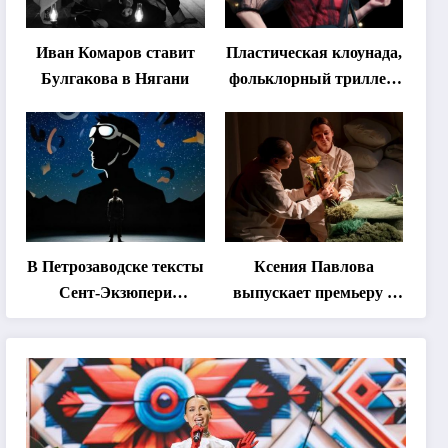
Иван Комаров ставит
Пластическая клоунада,
Булгакова в Нягани
фольклорный триллер,
абхазская классика …
Что покажут на втором
этапе фестиваля
«Монокль»
В Петрозаводске тексты
Ксения Павлова
Сент-Экзюпери
выпускает премьеру о
переведут на язык
дружбе сурка и
современной
одуванчика
хореографии