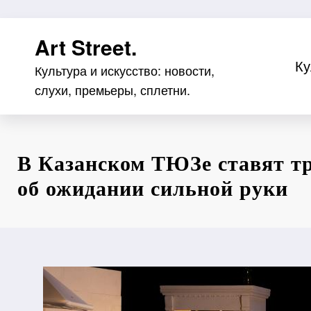
Перейти
Art Street.
к
содержимому
Ку
Культура и искусство: новости,
слухи, премьеры, сплетни.
В Казанском ТЮЗе ставят т
об ожидании сильной руки