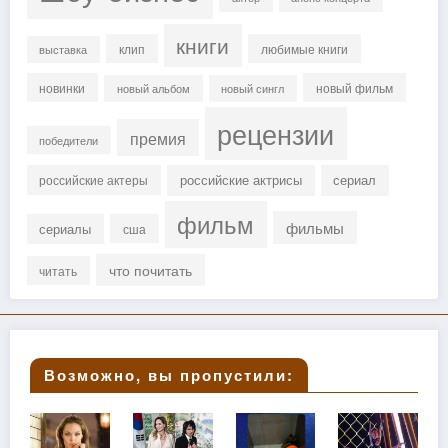
книги
клип
любимые книги
выставка
новинки
новый фильм
новый альбом
новый сингл
рецензии
премия
победители
российские актрисы
сериал
российские актеры
фильм
фильмы
сериалы
сша
что почитать
читать
Возможно, вы пропустили: