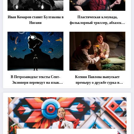
Иван Комаров ставит Булгакова в
Пластическая клоунада,
Нягани
фольклорный триллер, абхазская
классика … Что покажут на
втором этапе фестиваля
«Монокль»
В Петрозаводске тексты Сент-
Ксения Павлова выпускает
Экзюпери переведут на язык
премьеру о дружбе сурка и
современной хореографии
одуванчика