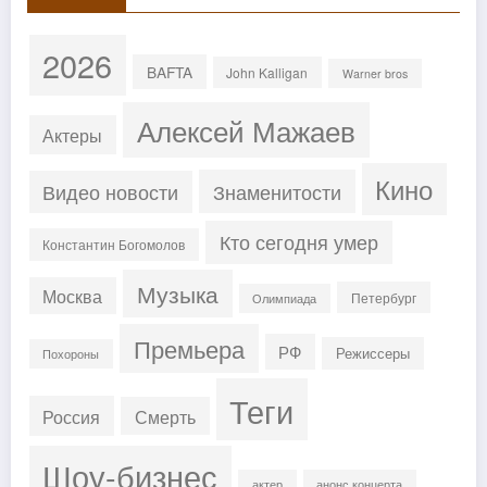
2026
BAFTA
John Kalligan
Warner bros
Алексей Мажаев
Актеры
Кино
Знаменитости
Видео новости
Кто сегодня умер
Константин Богомолов
Музыка
Москва
Петербург
Олимпиада
Премьера
РФ
Режиссеры
Похороны
Теги
Россия
Смерть
Шоу-бизнес
актер
анонс концерта