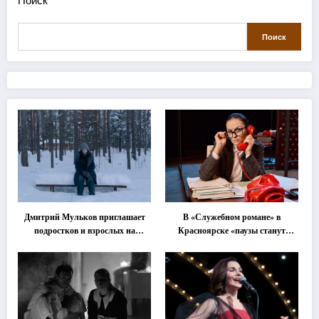
Поиск
Дмитрий Мульков приглашает
В «Служебном романе» в
подростков и взрослых на
Красноярске «паузы станут
«спектакль-солостальгию»
важнее слов»