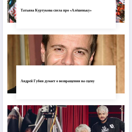
Татьяна Куртукова спела про «Алёшеньку»
Андрей Губин думает о возвращении на сцену