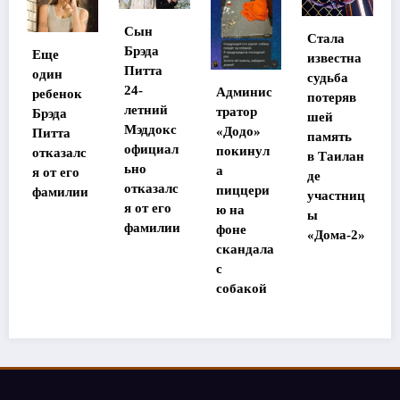
Сын
Стала
Брэда
Хилари
известна
Питта
Дафф
судьба
24-
Админис
прокомм
к
потеряв
летний
тратор
ентирова
шей
Мэддокс
«Додо»
ла
память
официал
покинул
конфлик
лс
в Таилан
ьно
а
т с Эшли
о
де
отказалс
пиццери
Тисдейл
ии
участниц
я от его
ю на
ы
фамилии
фоне
«Дома-2»
скандала
с
собакой