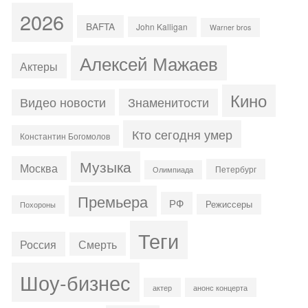
2026
BAFTA
John Kalligan
Warner bros
Алексей Мажаев
Актеры
Кино
Знаменитости
Видео новости
Кто сегодня умер
Константин Богомолов
Музыка
Москва
Петербург
Олимпиада
Премьера
РФ
Режиссеры
Похороны
Теги
Россия
Смерть
Шоу-бизнес
актер
анонс концерта