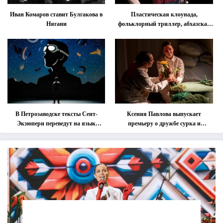
Иван Комаров ставит Булгакова в
Пластическая клоунада,
Нягани
фольклорный триллер, абхазская
классика … Что покажут на
втором этапе фестиваля «Монокль»
В Петрозаводске тексты Сент-
Ксения Павлова выпускает
Экзюпери переведут на язык
премьеру о дружбе сурка и
современной хореографии
одуванчика