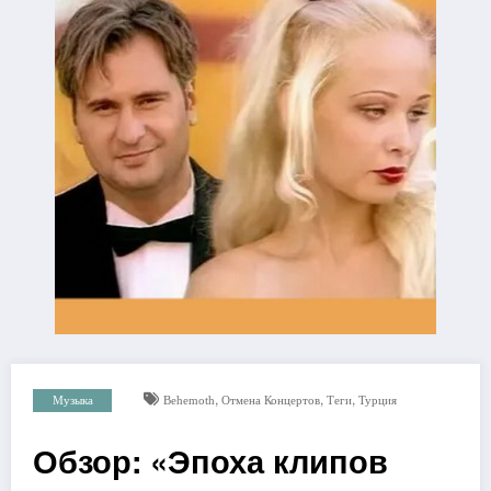
,
,
,
Музыка
Behemoth
Отмена Концертов
Теги
Турция
Обзор: «Эпоха клипов