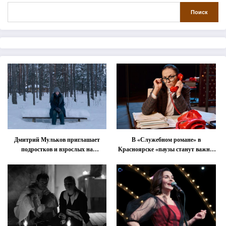
Поиск
Дмитрий Мульков приглашает
В «Служебном романе» в
подростков и взрослых на
Красноярске «паузы станут важнее
«спектакль-солостальгию»
слов»