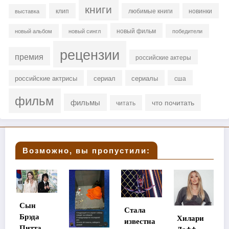
книги
клип
любимые книги
новинки
выставка
новый фильм
новый альбом
новый сингл
победители
рецензии
премия
российские актеры
российские актрисы
сериал
сериалы
сша
фильм
фильмы
что почитать
читать
Возможно, вы пропустили:
Мэтт
Стала
Диллон
Хилари
известна
станет
а