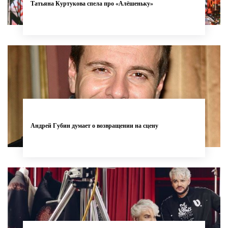
Татьяна Куртукова спела про «Алёшеньку»
Андрей Губин думает о возвращении на сцену