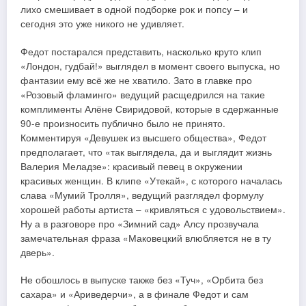
лихо смешивает в одной подборке рок и попсу – и
сегодня это уже никого не удивляет.
Федот постарался представить, насколько круто клип
«Лондон, гудбай!» выглядел в момент своего выпуска, но
фантазии ему всё же не хватило. Зато в главке про
«Розовый фламинго» ведущий расщедрился на такие
комплименты Алёне Свиридовой, которые в сдержанные
90-е произносить публично было не принято.
Комментируя «Девушек из высшего общества», Федот
предполагает, что «так выглядела, да и выглядит жизнь
Валерия Меладзе»: красивый певец в окружении
красивых женщин. В клипе «Утекай», с которого началась
слава «Мумий Тролля», ведущий разглядел формулу
хорошей работы артиста – «кривляться с удовольствием».
Ну а в разговоре про «Зимний сад» Алсу прозвучала
замечательная фраза «Маковецкий влюбляется не в ту
дверь».
Не обошлось в выпуске также без «Туч», «Орбита без
сахара» и «Ариведерчи», а в финале Федот и сам