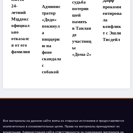
Дафф
судьба
главным
Админис
прокомм
потеряв
героем
й
тратор
ентирова
шей
ремейка
окс
«Додо»
ла
память
«Великол
иал
покинул
конфлик
в Таилан
епной
а
т с Эшли
де
семерки»
алс
пиццери
Тисдейл
участниц
го
ю на
ы
лии
фоне
«Дома-2»
скандала
с
собакой
Все материалы на данном сайте взяты из открытых источников и предоставляются
исключительно в ознакомительных целях. Права на материалы принадлежат их
владельцам. Администрация сайта ответственности за содержание материала не