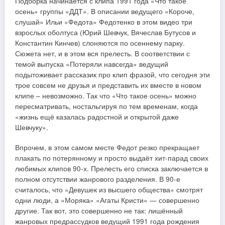
Подборка начинается с клипа 1991 года «Что такое
осень» группы «ДДТ». В описании ведущего «Короче,
слушай» Ильи «Федота» Федотенко в этом видео три
взрослых оболтуса (Юрий Шевчук, Вячеслав Бутусов и
Константин Кинчев) слоняются по осеннему парку.
Сюжета нет, и в этом вся прелесть. В соответствии с
темой выпуска «Потеряли навсегда» ведущий
подытоживает рассказик про клип фразой, что сегодня эти
трое совсем не друзья и представить их вместе в новом
клипе – невозможно. Так что «Что такое осень» можно
пересматривать, ностальгируя по тем временам, когда
«жизнь ещё казалась радостной и открытой даже
Шевчуку».
Впрочем, в этом самом месте Федот резко прекращает
плакать по потерянному и просто выдаёт хит-парад своих
любимых клипов 90-х. Прелесть его списка заключается в
полном отсутствии жанрового разделения. В 90-е
считалось, что «Девушек из высшего общества» смотрят
одни люди, а «Моряка» «Агаты Кристи» — совершенно
другие. Так вот, это совершенно не так: лишённый
жанровых предрассудков ведущий 1991 года рождения