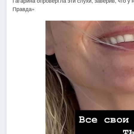
Гагарина опровергла эти слухи, заверив, что у
Правда»