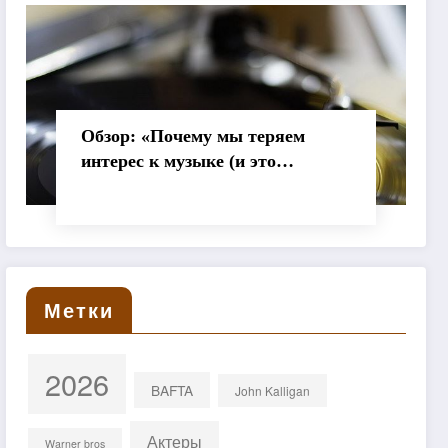
Обзор: «Почему мы теряем
интерес к музыке (и это
нормально)»
Метки
2026
BAFTA
John Kalligan
Актеры
Warner bros