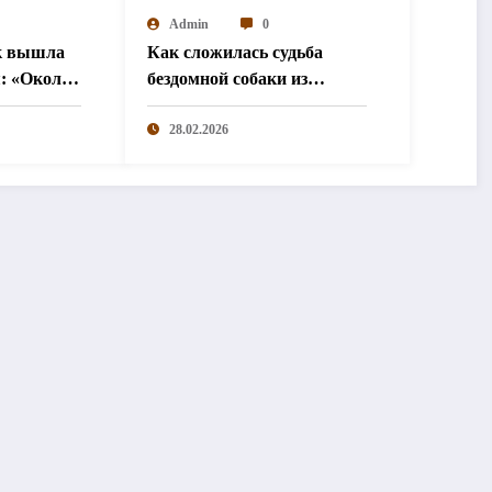
Admin
0
к вышла
Как сложилась судьба
я: «Около
бездомной собаки из
«Додо»
28.02.2026