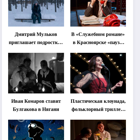
Дмитрий Мульков
В «Служебном романе»
приглашает подростков
в Красноярске «паузы
и взрослых на
станут важнее слов»
«спектакль-
солостальгию»
Иван Комаров ставит
Пластическая клоунада,
Булгакова в Нягани
фольклорный триллер,
абхазская классика …
Что покажут на втором
этапе фестиваля