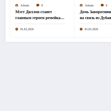
Admin
0
Admin
0
Мэтт Диллон станет
Дочь Заворотню
главным героем ремейка
на связь из Дуба
«Великолепной семерки»
дома взрыв»
01.03.2026
01.03.2026