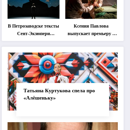
«Монокль»
В Петрозаводске тексты
Ксения Павлова
Сент-Экзюпери
выпускает премьеру о
переведут на язык
дружбе сурка и
современной
одуванчика
хореографии
Татьяна Куртукова спела про
«Алёшеньку»