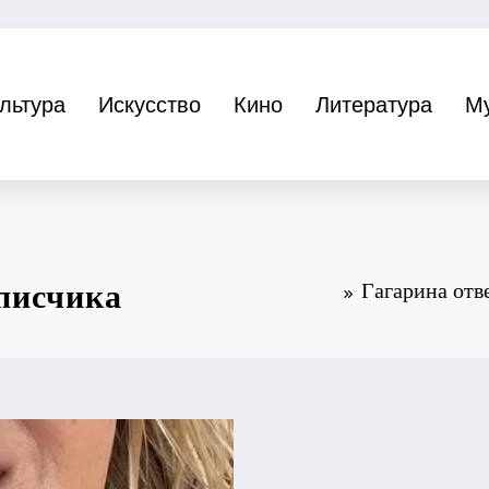
льтура
Искусство
Кино
Литература
М
писчика
Гагарина отв