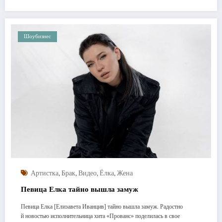
Шоубизнес
,
,
,
,
Артистка
Брак
Видео
Ёлка
Жена
Певица Елка тайно вышла замуж
Певица Елка [Елизавета Иванцив] тайно вышла замуж. Радостно
й новостью исполнительница хита «Прованс» поделилась в свое