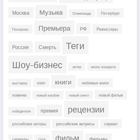
Музыка
Москва
Петербург
Олимпиада
Премьера
РФ
Режиссеры
Похороны
Теги
Россия
Смерть
Шоу-бизнес
актер
анонс концерта
книги
клип
любимые книги
выставка
новинки
новый фильм
новый альбом
новый сингл
рецензии
премия
победители
российские актрисы
сериал
российские актеры
фильм
фильмы
сериалы
сша