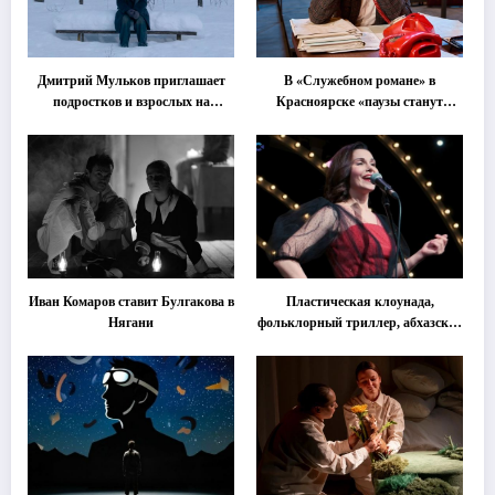
Дмитрий Мульков приглашает
В «Служебном романе» в
подростков и взрослых на
Красноярске «паузы станут
«спектакль-солостальгию»
важнее слов»
Иван Комаров ставит Булгакова в
Пластическая клоунада,
Нягани
фольклорный триллер, абхазская
классика … Что покажут на
втором этапе фестиваля
«Монокль»