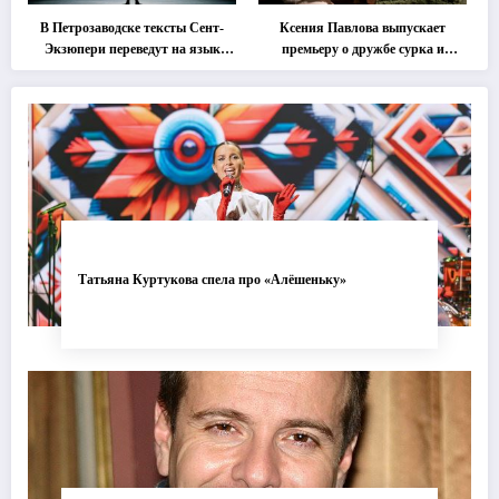
В Петрозаводске тексты Сент-
Ксения Павлова выпускает
Экзюпери переведут на язык
премьеру о дружбе сурка и
современной хореографии
одуванчика
Татьяна Куртукова спела про «Алёшеньку»