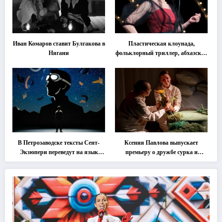
Иван Комаров ставит Булгакова в
Пластическая клоунада,
Нягани
фольклорный триллер, абхазская
классика … Что покажут на
втором этапе фестиваля
«Монокль»
В Петрозаводске тексты Сент-
Ксения Павлова выпускает
Экзюпери переведут на язык
премьеру о дружбе сурка и
современной хореографии
одуванчика