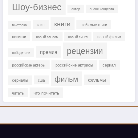
Шоу-бизнес
актер
анонс концерта
книги
клип
любимые книги
выставка
новинки
новый фильм
новый альбом
новый сингл
рецензии
премия
победители
российские актрисы
сериал
российские актеры
фильм
фильмы
сериалы
сша
что почитать
читать