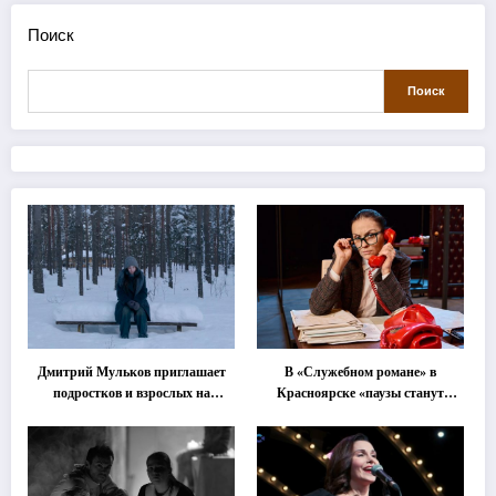
Поиск
Поиск
Дмитрий Мульков приглашает
В «Служебном романе» в
подростков и взрослых на
Красноярске «паузы станут
«спектакль-солостальгию»
важнее слов»