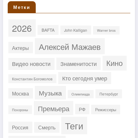
Метки
2026
BAFTA
John Kalligan
Warner bros
Алексей Мажаев
Актеры
Кино
Знаменитости
Видео новости
Кто сегодня умер
Константин Богомолов
Музыка
Москва
Петербург
Олимпиада
Премьера
РФ
Режиссеры
Похороны
Теги
Россия
Смерть