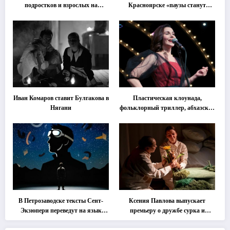
подростков и взрослых на
Красноярске «паузы станут
«спектакль-солостальгию»
важнее слов»
Иван Комаров ставит Булгакова в
Пластическая клоунада,
Нягани
фольклорный триллер, абхазская
классика … Что покажут на
втором этапе фестиваля
«Монокль»
В Петрозаводске тексты Сент-
Ксения Павлова выпускает
Экзюпери переведут на язык
премьеру о дружбе сурка и
современной хореографии
одуванчика