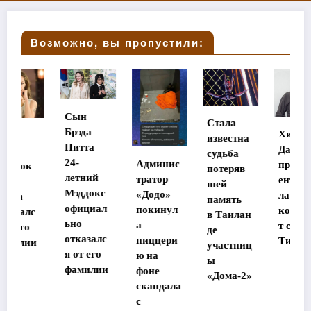
Возможно, вы пропустили:
Сын
Стала
Брэда
Хилари
известна
Питта
Дафф
судьба
24-
Админис
прокомм
потеряв
летний
тратор
ентирова
шей
Мэддокс
«Додо»
ла
память
официал
покинул
конфлик
в Таилан
ьно
а
т с Эшли
де
отказалс
пиццери
Тисдейл
участниц
я от его
ю на
ы
фамилии
фоне
«Дома-2»
скандала
с