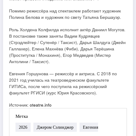
Помимо режиссёра над спектаклем работают художник
Полина Белова и художник по свету Татьяна Бершауэр.
Роль Холдена Колфилда исполнит актёр Даниил Могутов.
В постановке также заняты Вадим Кудрявцев
(Стрэдлейтер / Сутенёр / Таксист), Дарья Шалдуга (Джейн
Галлахер), Елена Махнёва (Фиби), Дарья Терёшина
(Проститутка / Монахиня), Егор Медведев (Мистер
Антолини / Таксист).
Евгения Горшунова — режиссёр и актриса. С 2018 по
2021 год училась на театроведческом факультете
ГИТИСа, после чего поступила на режиссёрский
факультет РГИСИ (курс Юрия Красовского).
Источник:
oteatre.info
Метка
2026
Джером Сэлинджер
Евгения