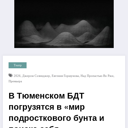
Театр
,
,
,
,
2026
Джером Сэлинджер
Евгения Горшунова
Над Пропастью Во Ржи
Премьера
В Тюменском БДТ
погрузятся в «мир
подросткового бунта и