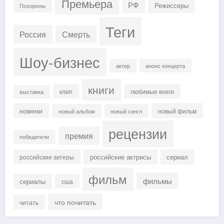
Премьера
РФ
Режиссеры
Похороны
Теги
Россия
Смерть
Шоу-бизнес
актер
анонс концерта
книги
клип
любимые книги
выставка
новинки
новый фильм
новый альбом
новый сингл
рецензии
премия
победители
российские актрисы
сериал
российские актеры
фильм
фильмы
сериалы
сша
что почитать
читать