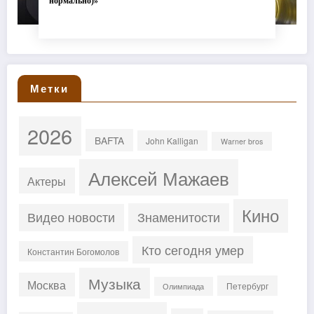
нормально)»
Метки
2026
BAFTA
John Kalligan
Warner bros
Алексей Мажаев
Актеры
Кино
Знаменитости
Видео новости
Кто сегодня умер
Константин Богомолов
Музыка
Москва
Петербург
Олимпиада