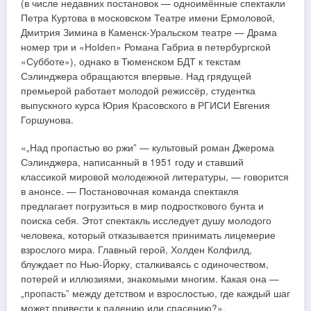
(в числе недавних постановок — одноимённые спектакли
Петра Куртова в московском Театре имени Ермоловой,
Дмитрия Зимина в Каменск-Уральском театре — Драма
номер три и «Holden» Романа Габриа в петербургской
«Субботе»), однако в Тюменском БДТ к текстам
Сэлинджера обращаются впервые. Над грядущей
премьерой работает молодой режиссёр, студентка
выпускного курса Юрия Красовского в РГИСИ Евгения
Горшунова.
«„Над пропастью во ржи” — культовый роман Джерома
Сэлинджера, написанный в 1951 году и ставший
классикой мировой молодежной литературы, — говорится
в анонсе. — Постановочная команда спектакля
предлагает погрузиться в мир подросткового бунта и
поиска себя. Этот спектакль исследует душу молодого
человека, который отказывается принимать лицемерие
взрослого мира. Главный герой, Холден Колфилд,
блуждает по Нью-Йорку, сталкиваясь с одиночеством,
потерей и иллюзиями, знакомыми многим. Какая она —
„пропасть” между детством и взрослостью, где каждый шаг
может привести к падению или спасению?».