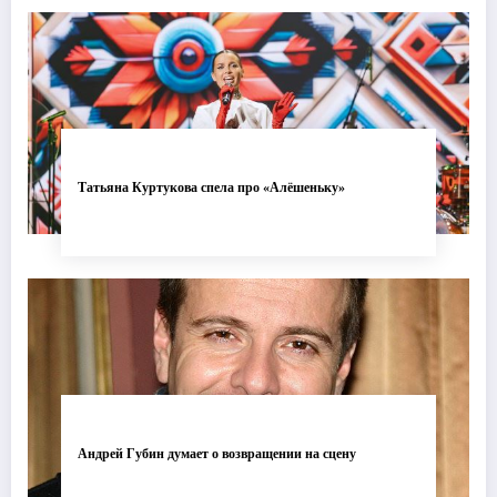
Татьяна Куртукова спела про «Алёшеньку»
Андрей Губин думает о возвращении на сцену