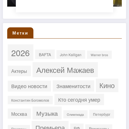
Метки
2026
BAFTA
John Kalligan
Warner bros
Алексей Мажаев
Актеры
Кино
Знаменитости
Видео новости
Кто сегодня умер
Константин Богомолов
Музыка
Москва
Петербург
Олимпиада
Премьера
РФ
Режиссеры
Похороны