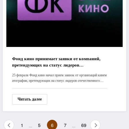
Фонд кино принимает заявки от компаний,
претендующих на статус лидеров
кинопроизводства в 2026
25 февраля Фонд кино начал прием заявок от организаций кинем
атографии, претендующих на статус лидеров отечественного…
Читать далее
Пагинация
1
5
6
7
69
…
…