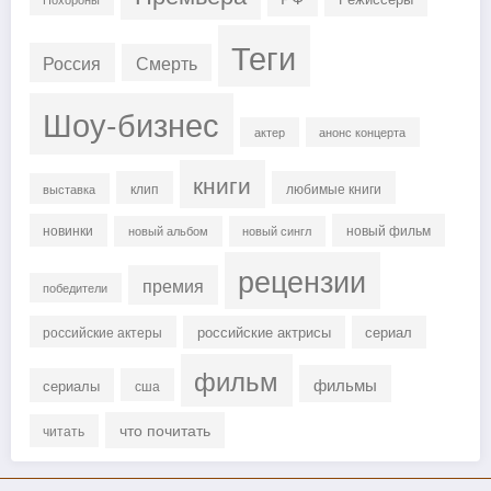
Теги
Россия
Смерть
Шоу-бизнес
актер
анонс концерта
книги
клип
любимые книги
выставка
новинки
новый фильм
новый альбом
новый сингл
рецензии
премия
победители
российские актрисы
сериал
российские актеры
фильм
фильмы
сериалы
сша
что почитать
читать