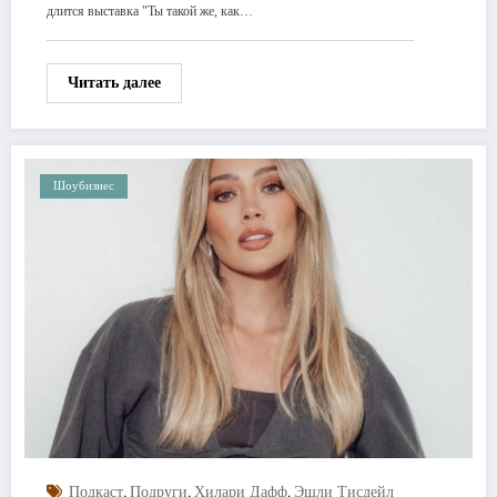
длится выставка "Ты такой же, как…
Читать далее
Шоубизнес
,
,
,
Подкаст
Подруги
Хилари Дафф
Эшли Тисдейл