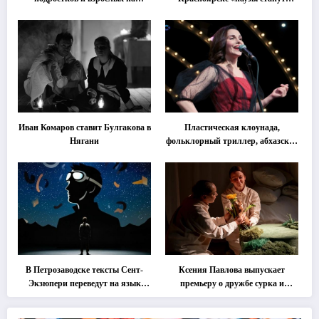
«спектакль-солостальгию»
важнее слов»
Иван Комаров ставит Булгакова в
Пластическая клоунада,
Нягани
фольклорный триллер, абхазская
классика … Что покажут на
втором этапе фестиваля
«Монокль»
В Петрозаводске тексты Сент-
Ксения Павлова выпускает
Экзюпери переведут на язык
премьеру о дружбе сурка и
современной хореографии
одуванчика