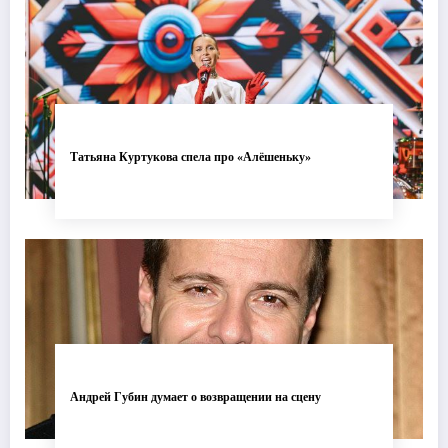
Татьяна Куртукова спела про «Алёшеньку»
Андрей Губин думает о возвращении на сцену