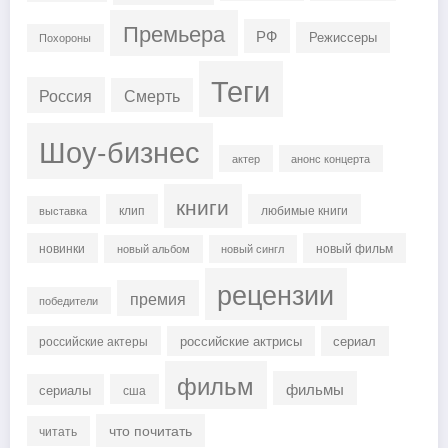
Премьера
РФ
Режиссеры
Похороны
Теги
Россия
Смерть
Шоу-бизнес
актер
анонс концерта
книги
клип
любимые книги
выставка
новинки
новый фильм
новый альбом
новый сингл
рецензии
премия
победители
российские актрисы
сериал
российские актеры
фильм
фильмы
сериалы
сша
что почитать
читать