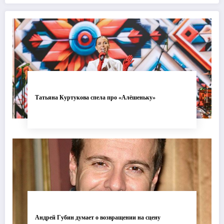
современной хореографии
одуванчика
Татьяна Куртукова спела про «Алёшеньку»
Андрей Губин думает о возвращении на сцену