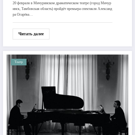
20 февраля в Мичуринском драматическом театре (город Мичур
инск, Тамбовская область) пройдёт премьера спектакля Александ
ра Огарёва…
Читать далее
Театр