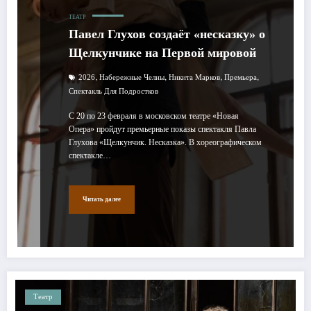
ТЕАТР
Павел Глухов создаёт «несказку» о
Щелкунчике на Первой мировой
,
,
,
,
2026
Набережные Челны
Никита Марков
Премьера
Спектакль Для Подростков
С 20 по 23 февраля в московском театре «Новая
Опера» пройдут премьерные показы спектакля Павла
Глухова «Щелкунчик. Несказка». В хореографическом
спектакле…
Читать далее
Театр