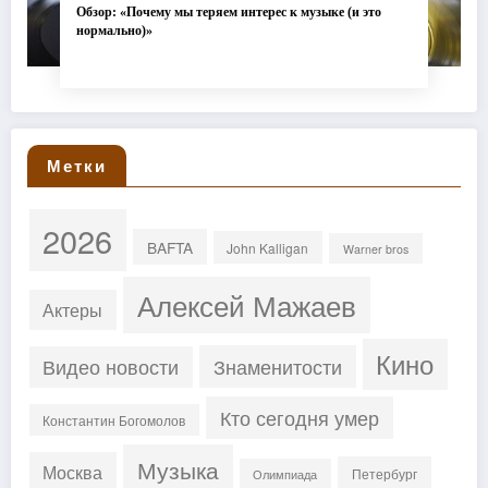
Обзор: «Почему мы теряем интерес к музыке (и это
нормально)»
Метки
2026
BAFTA
John Kalligan
Warner bros
Алексей Мажаев
Актеры
Кино
Знаменитости
Видео новости
Кто сегодня умер
Константин Богомолов
Музыка
Москва
Петербург
Олимпиада