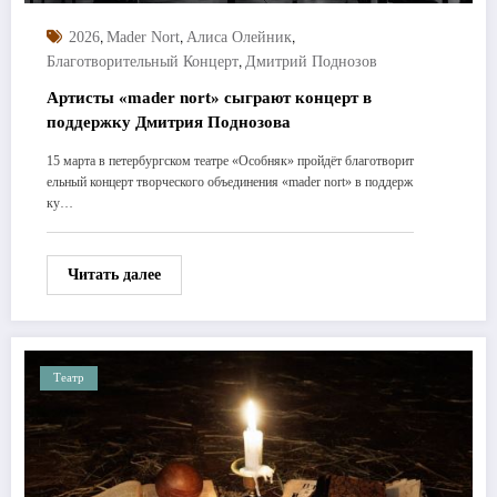
,
,
,
2026
Mader Nort
Алиса Олейник
,
Благотворительный Концерт
Дмитрий Поднозов
Артисты «mader nort» сыграют концерт в
поддержку Дмитрия Поднозова
15 марта в петербургском театре «Особняк» пройдёт благотворит
ельный концерт творческого объединения «mader nort» в поддерж
ку…
Читать далее
Театр