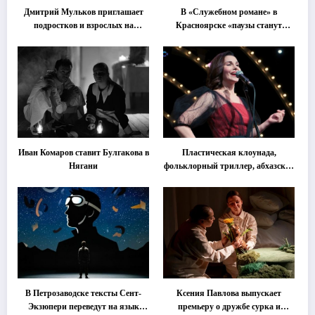
Дмитрий Мульков приглашает
В «Служебном романе» в
подростков и взрослых на
Красноярске «паузы станут
«спектакль-солостальгию»
важнее слов»
Иван Комаров ставит Булгакова в
Пластическая клоунада,
Нягани
фольклорный триллер, абхазская
классика … Что покажут на
втором этапе фестиваля
«Монокль»
В Петрозаводске тексты Сент-
Ксения Павлова выпускает
Экзюпери переведут на язык
премьеру о дружбе сурка и