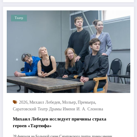
Театр
,
,
,
,
2026
Михаил Лебедев
Мольер
Премьера
Саратовский Театр Драмы Имени И. А. Слонова
Михаил Лебедев исследует причины страха
героев «Тартюфа»
28 февраля на Большой сцене Саратовского театра драмы имени