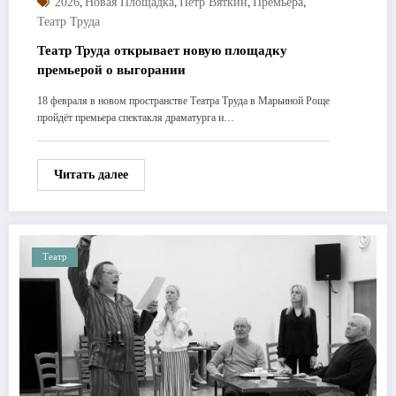
,
,
,
,
2026
Новая Площадка
Пётр Вяткин
Премьера
Театр Труда
Театр Труда открывает новую площадку
премьерой о выгорании
18 февраля в новом пространстве Театра Труда в Марьиной Роще
пройдёт премьера спектакля драматурга и…
Читать далее
Театр