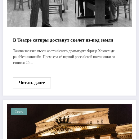
В Театре сатиры достанут скелет из-под земли
Такова завязка пьесы австрийского драматурга Фрица Хохвельде
ра «Невиновный». Премьера её первой российской постановки со
стоится 25…
Читать далее
Театр