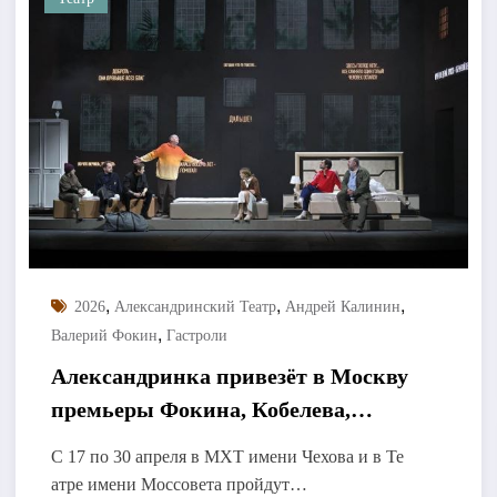
,
,
,
2026
Александринский Театр
Андрей Калинин
,
Валерий Фокин
Гастроли
Александринка привезёт в Москву
премьеры Фокина, Кобелева,
Павловой
С 17 по 30 апреля в МХТ имени Чехова и в Те
атре имени Моссовета пройдут…