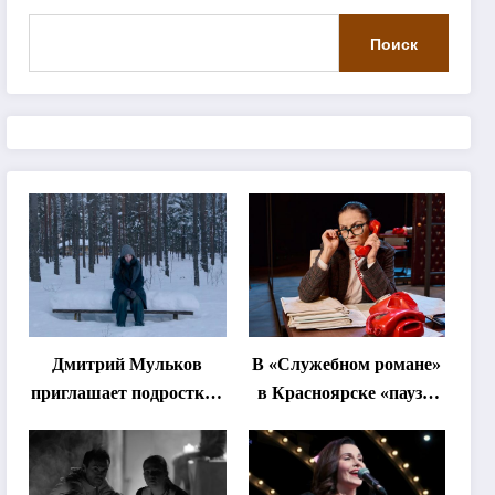
Поиск
Дмитрий Мульков
В «Служебном романе»
приглашает подростков
в Красноярске «паузы
и взрослых на
станут важнее слов»
«спектакль-
солостальгию»