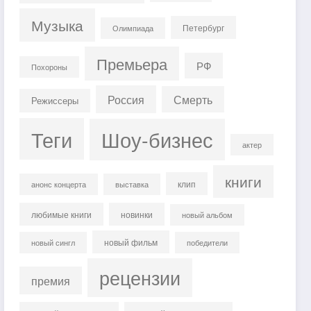
Музыка
Петербург
Олимпиада
Премьера
РФ
Похороны
Россия
Смерть
Режиссеры
Теги
Шоу-бизнес
актер
книги
клип
анонс концерта
выставка
любимые книги
новинки
новый альбом
новый фильм
новый сингл
победители
рецензии
премия