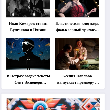
Иван Комаров ставит
Пластическая клоунада,
Булгакова в Нягани
фольклорный триллер,
абхазская классика …
Что покажут на втором
этапе фестиваля
«Монокль»
В Петрозаводске тексты
Ксения Павлова
Сент-Экзюпери
выпускает премьеру о
переведут на язык
дружбе сурка и
современной
одуванчика
хореографии