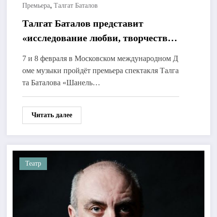
,
Премьера
Талгат Баталов
Талгат Баталов представит
«исследование любви, творчества
и боли»
7 и 8 февраля в Московском международном Д
оме музыки пройдёт премьера спектакля Талга
та Баталова «Шанель…
Читать далее
Театр