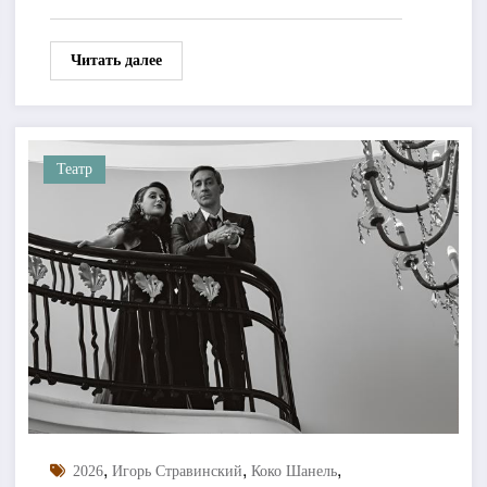
Читать далее
Театр
,
,
,
2026
Игорь Стравинский
Коко Шанель